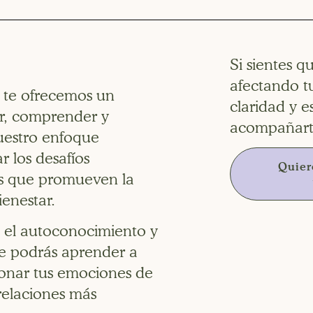
Si sientes q
afectando t
, te ofrecemos un
claridad y e
r, comprender y
acompañarte
uestro enfoque
 los desafíos
Quier
s que promueven la
ienestar.
a el autoconocimiento y
de podrás aprender a
ionar tus emociones de
relaciones más