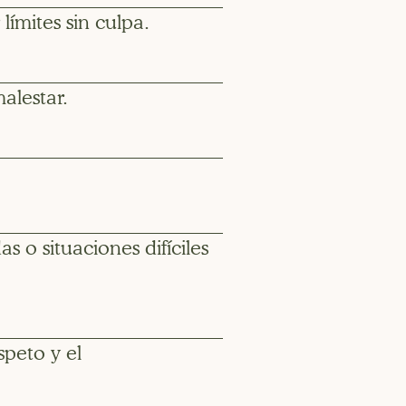
ímites sin culpa.
alestar.
 o situaciones difíciles
speto y el