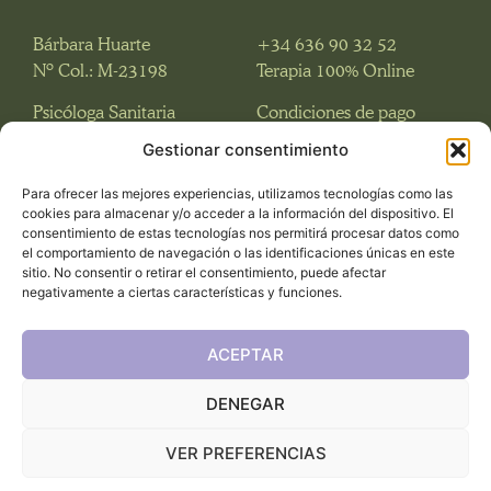
Bárbara Huarte
+34 636 90 32 52
Nº Col.: M-23198
Terapia 100% Online
Psicóloga Sanitaria
Condiciones de pago
Ceo y Fundadora
Gestionar consentimiento
Para ofrecer las mejores experiencias, utilizamos tecnologías como las
cookies para almacenar y/o acceder a la información del dispositivo. El
consentimiento de estas tecnologías nos permitirá procesar datos como
el comportamiento de navegación o las identificaciones únicas en este
sitio. No consentir o retirar el consentimiento, puede afectar
negativamente a ciertas características y funciones.
ACEPTAR
DENEGAR
VER PREFERENCIAS
Conócenos
Aviso Legal
¿Hablamos?