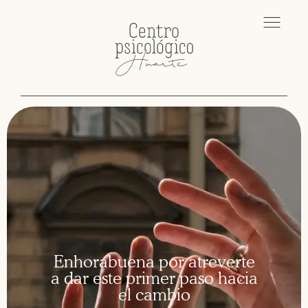
Enhorabuena por atreverte
a dar este primer paso hacia
el cambio