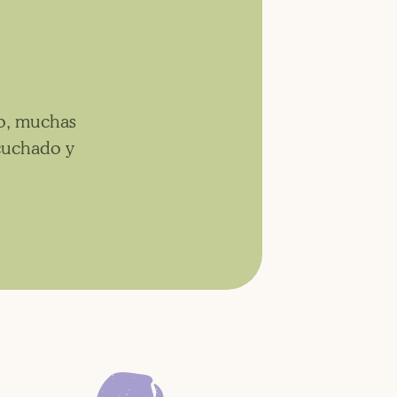
o,
muchas
cuchado y