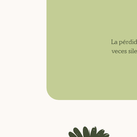
La pérdi
veces si