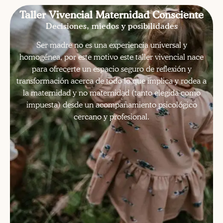
Taller Vivencial Maternidad Consciente
Decisiones, miedos y posibilidades
Ser madre no es una experiencia universal y
homogénea, por este motivo este taller vivencial nace
para ofrecerte un espacio seguro de reflexión y
transformación acerca de todo lo que implica y rodea a
la maternidad y no maternidad (tanto elegida como
impuesta) desde un acompañamiento psicológico
cercano y profesional.