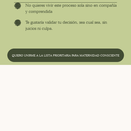
No quieres vivir este proceso sola sino en compañía
y comprendida
Te gustaría validar tu decisión, sea cual sea, sin
juicios ni culpa.
QUIERO UNIRME A LA LISTA PRIORITARIA PARA MATERNIDAD CONSCIENTE
BONUS
Dinámicas vivenciales
Además de vivir esta experiencia grupal, realizarás
dinámicas y ejercicios terapéuticos creados
especialmente para este taller, pensados para ayudarte a
seguir explorando y trabajando en tu situación actual de
manera personalizada.