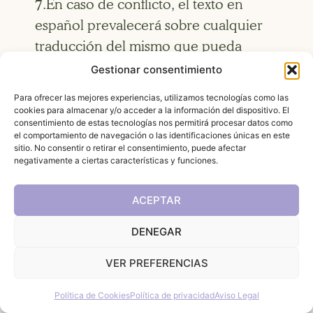
7.En caso de conflicto, el texto en
español prevalecerá sobre cualquier
traducción del mismo que pueda
publicarse en la presente página web.
Gestionar consentimiento
Para ofrecer las mejores experiencias, utilizamos tecnologías como las
cookies para almacenar y/o acceder a la información del dispositivo. El
consentimiento de estas tecnologías nos permitirá procesar datos como
DECIMOTERCERA.- Compromiso,
el comportamiento de navegación o las identificaciones únicas en este
aceptación y validez.
sitio. No consentir o retirar el consentimiento, puede afectar
negativamente a ciertas características y funciones.
1.El CLIENTE reconoce que ha
ACEPTAR
entendido toda la información
respecto a los servicios ofertados en
DENEGAR
nuestra página web, así como todas las
VER PREFERENCIAS
condiciones y estipulaciones recogidas
¿Hablamos?
en el presente contrato electrónico,
Política de Cookies
Política de privacidad
Aviso Legal
por lo que afirma que son suficientes