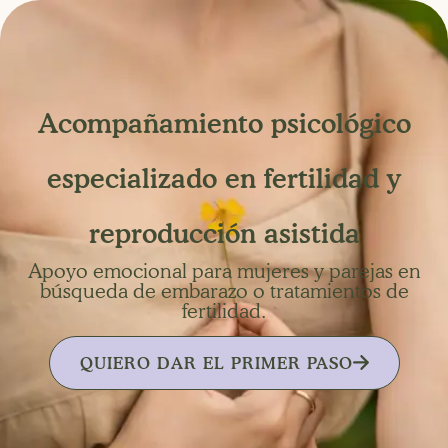
Acompañamiento psicológico
especializado en fertilidad y
reproducción asistida
Apoyo emocional para mujeres y parejas en
búsqueda de embarazo o tratamientos de
fertilidad.
QUIERO DAR EL PRIMER PASO